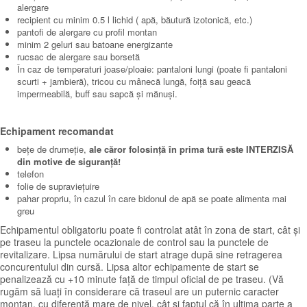
alergare
recipient cu minim 0.5 l lichid ( apă, băutură izotonică, etc.)
pantofi de alergare cu profil montan
minim 2 geluri sau batoane energizante
rucsac de alergare sau borsetă
În caz de temperaturi joase/ploaie: pantaloni lungi (poate fi pantaloni
scurti + jambieră), tricou cu mânecă lungă, foiță sau geacă
impermeabilă, buff sau sapcă și mănuși.
Echipament recomandat
bețe de drumeție,
ale căror folosință în prima tură este INTERZISĂ
din motive de siguranță!
telefon
folie de supraviețuire
pahar propriu, în cazul în care bidonul de apă se poate alimenta mai
greu
Echipamentul obligatoriu poate fi controlat atât în zona de start, cât și
pe traseu la punctele ocazionale de control sau la punctele de
revitalizare. Lipsa numărului de start atrage după sine retragerea
concurentului din cursă. Lipsa altor echipamente de start se
penalizează cu +10 minute față de timpul oficial de pe traseu. (Vă
rugăm să luați în considerare că traseul are un puternic caracter
montan, cu diferență mare de nivel, cât și faptul că în ultima parte a