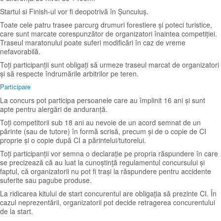
Startul si Finish-ul vor fi deopotrivă în Șuncuiuș.
Toate cele patru trasee parcurg drumuri forestiere și poteci turistice,
care sunt marcate corespunzător de organizatori înaintea competiției.
Traseul maratonului poate suferi modificări în caz de vreme
nefavorabilă.
Toți participanții sunt obligați să urmeze traseul marcat de organizatori
și să respecte îndrumările arbitrilor pe teren.
Participare
La concurs pot participa persoanele care au împlinit 16 ani și sunt
apte pentru alergări de anduranță.
Toți competitorii sub 18 ani au nevoie de un acord semnat de un
părinte (sau de tutore) în formă scrisă, precum și de o copie de CI
proprie și o copie după CI a părintelui/tutorelui.
Toți participanții vor semna o declarație pe propria răspundere în care
se precizează că au luat la cunoștință regulamentul concursului și
faptul, că organizatorii nu pot fi trași la răspundere pentru accidente
suferite sau pagube produse.
La ridicarea kitului de start concurentul are obligația să prezinte CI. În
cazul neprezentării, organizatorii pot decide retragerea concurentului
de la start.