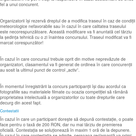
fel a unui concurent.
Organizatorii își rezervă dreptul de a modifica traseul în caz de condiții
meteorologice nefavorabile sau în cazul în care calitatea traseului
este necorespunzătoare. Această modificare va fi anuntată cel târziu
la ședința tehnică cu o zi înaintea concursului. Traseul modificat va fi
marcat corespunzător!
În cazul în care concursul trebuie oprit din motive neprevăzute de
organizatori, clasamentul va fi generat de ordinea în care concurenții
au sosit la ultimul punct de control „activ”.
În momentul înregistrării la concurs participanții își dau acordul ca
fotografiile sau materialele filmate cu ocazia competiției să rămână
proprietatea intelectuală a organizatorilor cu toate drepturile care
decurg din acest fapt.
Contestatii
În cazul în care un participant dorește să depună contestație, o poate
face pentru o taxă de 200 RON, dar nu mai târziu de premierea
oficială. Contestația se soluționează în maxim 1 oră de la depunere.
În cazul în care contestația se admite, persoana reclamantă va primi