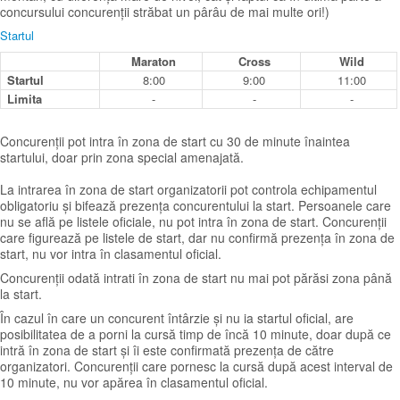
concursului concurenții străbat un pârâu de mai multe ori!)
Startul
Maraton
Cross
Wild
Startul
8:00
9:00
11:00
Limita
-
-
-
Concurenții pot intra în zona de start cu 30 de minute înaintea
startului, doar prin zona special amenajată.
La intrarea în zona de start organizatorii pot controla echipamentul
obligatoriu și bifează prezența concurentului la start. Persoanele care
nu se află pe listele oficiale, nu pot intra în zona de start. Concurenții
care figurează pe listele de start, dar nu confirmă prezența în zona de
start, nu vor intra în clasamentul oficial.
Concurenții odată intrati în zona de start nu mai pot părăsi zona până
la start.
În cazul în care un concurent întârzie și nu ia startul oficial, are
posibilitatea de a porni la cursă timp de încă 10 minute, doar după ce
intră în zona de start și îi este confirmată prezența de către
organizatori. Concurenții care pornesc la cursă după acest interval de
10 minute, nu vor apărea în clasamentul oficial.