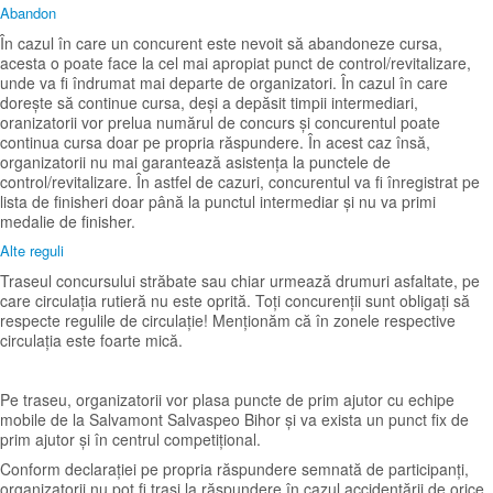
Abandon
În cazul în care un concurent este nevoit să abandoneze cursa,
acesta o poate face la cel mai apropiat punct de control/revitalizare,
unde va fi îndrumat mai departe de organizatori. În cazul în care
dorește să continue cursa, deși a depăsit timpii intermediari,
oranizatorii vor prelua numărul de concurs și concurentul poate
continua cursa doar pe propria răspundere. În acest caz însă,
organizatorii nu mai garantează asistența la punctele de
control/revitalizare. În astfel de cazuri, concurentul va fi înregistrat pe
lista de finisheri doar până la punctul intermediar și nu va primi
medalie de finisher.
Alte reguli
Traseul concursului străbate sau chiar urmează drumuri asfaltate, pe
care circulația rutieră nu este oprită. Toți concurenții sunt obligați să
respecte regulile de circulație! Menționăm că în zonele respective
circulația este foarte mică.
Pe traseu, organizatorii vor plasa puncte de prim ajutor cu echipe
mobile de la Salvamont Salvaspeo Bihor și va exista un punct fix de
prim ajutor și în centrul competițional.
Conform declarației pe propria răspundere semnată de participanți,
organizatorii nu pot fi trași la răspundere în cazul accidentării de orice