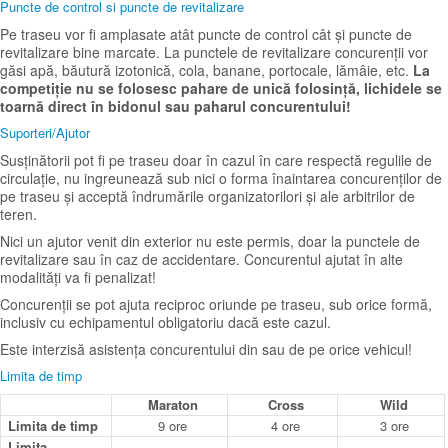
Puncte de control si puncte de revitalizare
Pe traseu vor fi amplasate atât puncte de control cât și puncte de
revitalizare bine marcate. La punctele de revitalizare concurenții vor
găsi apă, băutură izotonică, cola, banane, portocale, lămâie, etc.
La
competiție nu se folosesc pahare de unică folosință, lichidele se
toarnă direct în bidonul sau paharul concurentului!
Suporteri/Ajutor
Susținătorii pot fi pe traseu doar în cazul în care respectă regulile de
circulație, nu ingreunează sub nici o forma înaintarea concurenților de
pe traseu și acceptă îndrumările organizatorilori și ale arbitrilor de
teren.
Nici un ajutor venit din exterior nu este permis, doar la punctele de
revitalizare sau în caz de accidentare. Concurentul ajutat în alte
modalități va fi penalizat!
Concurenții se pot ajuta reciproc oriunde pe traseu, sub orice formă,
inclusiv cu echipamentul obligatoriu dacă este cazul.
Este interzisă asistența concurentului din sau de pe orice vehicul!
Limita de timp
Maraton
Cross
Wild
Limita de timp
9 ore
4 ore
3 ore
Limita
-
-
-