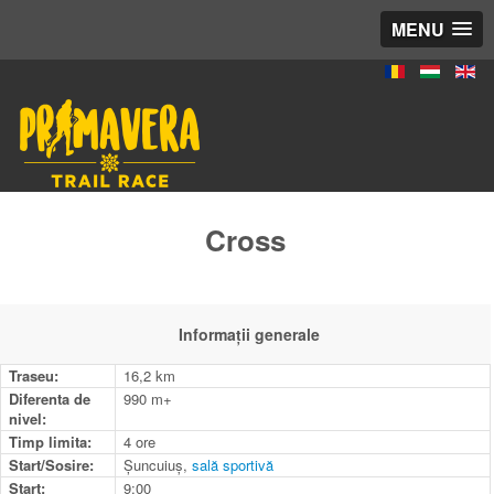
MENU
Cross
Informaţii generale
Traseu
:
16,2 km
Diferenta de
990 m+
nivel
:
Timp limita:
4 ore
Start/Sosire:
Șuncuiuș,
sală sportivă
Start:
9:00