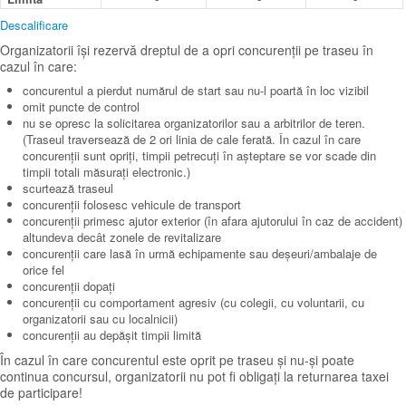
Descalificare
Organizatorii își rezervă dreptul de a opri concurenții pe traseu în
cazul în care:
concurentul a pierdut numărul de start sau nu-l poartă în loc vizibil
omit puncte de control
nu se opresc la solicitarea organizatorilor sau a arbitrilor de teren.
(Traseul traversează de 2 ori linia de cale ferată. În cazul în care
concurenții sunt opriți, timpii petrecuți în așteptare se vor scade din
timpii totali măsurați electronic.)
scurtează traseul
concurenții folosesc vehicule de transport
concurenții primesc ajutor exterior (în afara ajutorului în caz de accident)
altundeva decât zonele de revitalizare
concurenții care lasă în urmă echipamente sau deșeuri/ambalaje de
orice fel
concurenții dopați
concurenții cu comportament agresiv (cu colegii, cu voluntarii, cu
organizatorii sau cu localnicii)
concurenții au depășit timpii limită
În cazul în care concurentul este oprit pe traseu și nu-și poate
continua concursul, organizatorii nu pot fi obligați la returnarea taxei
de participare!