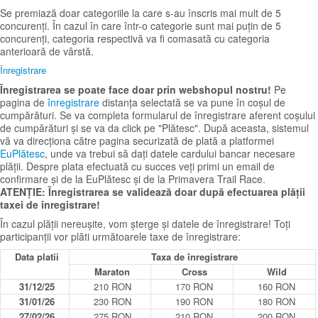
Se premiază doar categoriile la care s-au înscris mai mult de 5
concurenți. În cazul în care într-o categorie sunt mai puțin de 5
concurenți, categoria respectivă va fi comasată cu categoria
anterioară de vârstă.
Înregistrare
Înregistrarea se poate face doar prin webshopul nostru!
Pe
pagina de
înregistrare
distanța selectată se va pune în coșul de
cumpărături. Se va completa formularul de înregistrare aferent coșului
de cumpărături și se va da click pe "Plătesc". După aceasta, sistemul
vă va direcționa către pagina securizată de plată a platformei
EuPlătesc
, unde va trebui să dați datele cardului bancar necesare
plății. Despre plata efectuată cu succes veți primi un email de
confirmare și de la EuPlătesc și de la Primavera Trail Race.
ATENȚIE: Înregistrarea se validează doar după efectuarea plății
taxei de înregistrare!
În cazul plății nereușite, vom șterge și datele de înregistrare! Toți
participanții vor plăti următoarele taxe de înregistrare:
Data platii
Taxa de înregistrare
Maraton
Cross
Wild
31/12/25
210 RON
170 RON
160 RON
31/01/26
230 RON
190 RON
180 RON
27/02/26
275 RON
210 RON
200 RON