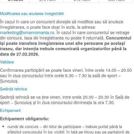
Modificarea sau anularea înregistrării
În cazul în care un concurent dorește să modifice sau să anuleze
înregistrarea, o poate face doar în scris, la adresa:
marketing@xmanromania.ro
. În cazul în care concurentul se retrage
din concurs, taxa de înregistrarea nu poate fi returnată.
Concurentul
își poate transfera înregistrarea unei alte persoane pe același
traseu, dar intenția trebuie comunicată organizatorilor până la
data de 27.02.2026.
Validare
Confirmarea participării se poate face vineri, între orele 14.00 – 20.00
sau în ziua concursului între orele 6.30 – 7.30 la sală de sport –
Șuncuiuș.
Ședință tehnica
Ședință tehnică se va ține vineri, intre orele 20.00 – 20.30 în Sală de
sport – Șuncuiuș și în ziua concursului dimineața la ora 7.30.
Echipament
Echipament obligatoriu:
număr de concurs – din kitul de participare – trebuie purtat până la
sfârșitul concursului în loc vizibil: în față pe tricou sau pe pantalonii de