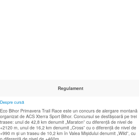
Regulament
Despre cursă
Eco Bihor Primavera Trail Race este un concurs de alergare montană
organizat de ACS Xterra Sport Bihor. Concursul se desfășoară pe trei
trasee: unul de 42,8 km denumit „Maraton” cu diferență de nivel de
+2120 m, unul de 16,2 km denumit „Cross” cu o diferență de nivel de
+990 m și un traseu de 10,2 km în Valea Mișidului denumit „Wild”, cu
o diferență de nivel de +460m.